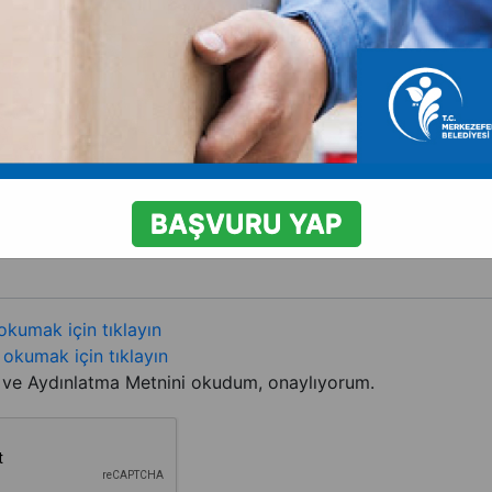
si:
Mobilya Listesi:
Listeden Seçiniz
r Listesi:
stediğiniz Eşyalar:
BAŞVURU YAP
okumak için tıklayın
okumak için tıklayın
 ve Aydınlatma Metnini okudum, onaylıyorum.