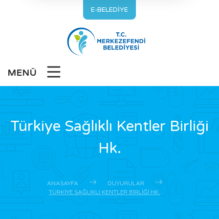
E-BELEDİYE
MENÜ
Türkiye Sağlıklı Kentler Birliği
Hk.
ANASAYFA
DUYURULAR
TÜRKIYE SAĞLIKLI KENTLER BIRLIĞI HK.