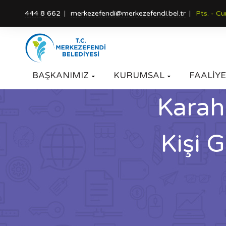
444 8 662
merkezefendi@merkezefendi.bel.tr
Pts. - C
BAŞKANIMIZ
KURUMSAL
FAALİYE


Karah
Kişi 