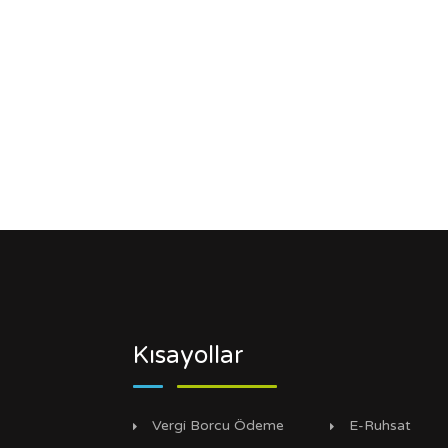
Kısayollar
Vergi Borcu Ödeme
E-Ruhsat