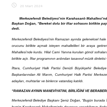
20 Mart 2024
Merkezefendi Belediyesi’nin Karahasanlı Mahallesi’nde dü
Başkan Doğan, “Bereket dolu bir iftar sofrasını birlikte 
dedi.
Merkezefendi Belediyesi'nin Ramazan ayında geleneksel hale g
orucunu birlikte açmak isteyen mahallelileri bir araya getir
Mahallesi’nde kurdu. Hilal Cami Yanına kurulan gönül sofraları
birlikte açtı. İftar programının ardından tasavvuf müzik dinletis
İftara, Cumhuriyet Halk Partisi Denizli Büyükşehir Beledi
Başkanlarından Ali Marım, Cumhuriyet Halk Partisi Merkezef
adayları, muhtarlar ve binlerce vatandaş katıldı.
“RAMAZAN AYININ MANEVİYATINI, BİRLİĞİNİ VE BERABER
Merkezefendi Belediye Başkanı Şeniz Doğan, “Bugün burada 7 bi
bugün Karahasanlı Mahallemizde doyasıya yaşadığımızı ifade 