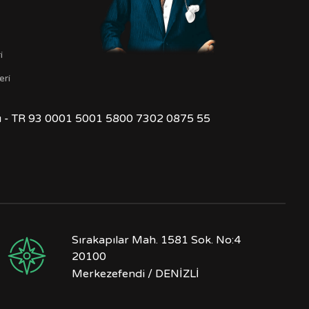
t
i
eri
ğı - TR 93 0001 5001 5800 7302 0875 55
Sırakapılar Mah. 1581 Sok. No:4
20100
Merkezefendi / DENİZLİ