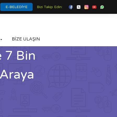
E-BELEDİYE
Bizi Takip Edin:
BİZE ULAŞIN

 7 Bin
 Araya