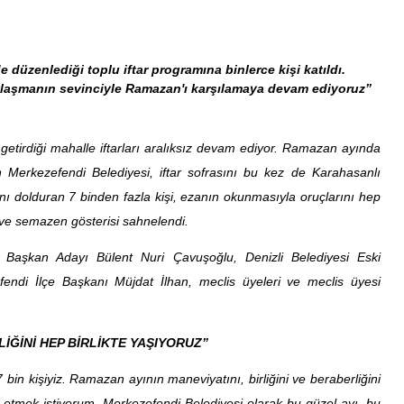
zenlediği toplu iftar programına binlerce kişi katıldı.
paylaşmanın sevinciyle Ramazan'ı karşılamaya devam ediyoruz”
etirdiği mahalle iftarları aralıksız devam ediyor. Ramazan ayında
en Merkezefendi Belediyesi, iftar sofrasını bu kez de Karahasanlı
nı dolduran 7 binden fazla kişi, ezanın okunmasıyla oruçlarını hep
i ve semazen gösterisi sahnelendi.
ye Başkan Adayı Bülent Nuri Çavuşoğlu, Denizli Belediyesi Eski
endi İlçe Başkanı Müjdat İlhan, meclis üyeleri ve meclis üyesi
LİĞİNİ HEP BİRLİKTE YAŞIYORUZ”
n kişiyiz. Ramazan ayının maneviyatını, birliğini ve beraberliğini
etmek istiyorum. Merkezefendi Belediyesi olarak bu güzel ayı, bu