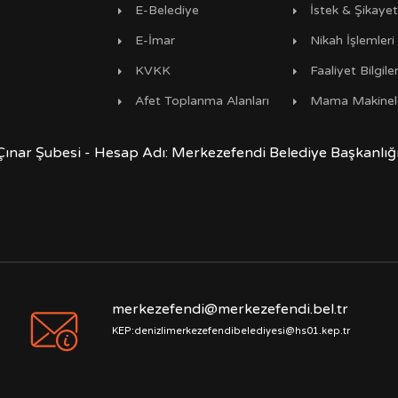
E-Belediye
İstek & Şikaye
E-İmar
Nikah İşlemleri
KVKK
Faaliyet Bilgiler
Afet Toplanma Alanları
Mama Makinel
Çınar Şubesi - Hesap Adı: Merkezefendi Belediye Başkanlı
merkezefendi@merkezefendi.bel.tr
KEP:denizlimerkezefendibelediyesi@hs01.kep.tr