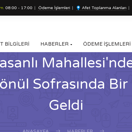
um.
08:00 - 17:00
Ödeme İşlemleri
Afet Toplanma Alanları
T BİLGİLERİ
HABERLER
ÖDEME İŞLEMLERİ

asanlı Mahallesi'nde
Gönül Sofrasında Bir
Geldi
ANASAYFA
HABERLER