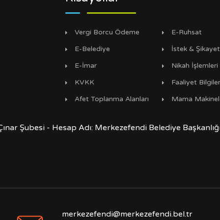
Vergi Borcu Ödeme
E-Ruhsat
E-Belediye
İstek & Şikaye
E-İmar
Nikah İşlemleri
KVKK
Faaliyet Bilgiler
Afet Toplanma Alanları
Mama Makinel
Çınar Şubesi - Hesap Adı: Merkezefendi Belediye Başkanlı
merkezefendi@merkezefendi.bel.tr