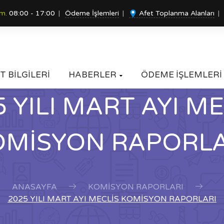
um.
08:00 - 17:00
Ödeme İşlemleri
Afet Toplanma Alanları
T BİLGİLERİ
HABERLER
ÖDEME İŞLEMLERİ

 YILI MART AYI M
OMİSYON RAPORLA
ANASAYFA
KOMISYON RAPORLARI
2025 YILI MART AYI MECLİS KOMİSYON RAPORLARI