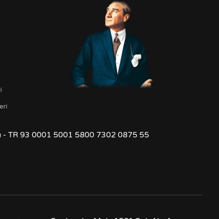
t
i
eri
ğı - TR 93 0001 5001 5800 7302 0875 55