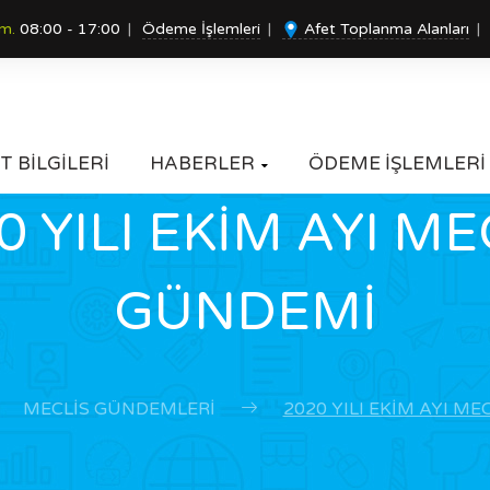
um.
08:00 - 17:00
Ödeme İşlemleri
Afet Toplanma Alanları
T BİLGİLERİ
HABERLER
ÖDEME İŞLEMLERİ

0 YILI EKİM AYI ME
GÜNDEMİ
MECLIS GÜNDEMLERI
2020 YILI EKİM AYI M