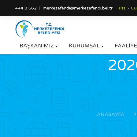
444 8 662
merkezefendi@merkezefendi.bel.tr
Pts. - C
BAŞKANIMIZ
KURUMSAL
FAALİYE


202
ANASAYFA