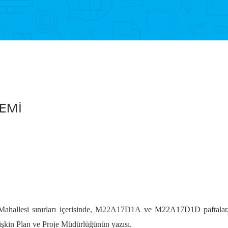
DEMİ
Mahallesi sınırları içerisinde, M22A17D1A ve M22A17D1D paftalar, 415
işkin Plan ve Proje Müdürlüğünün yazısı.