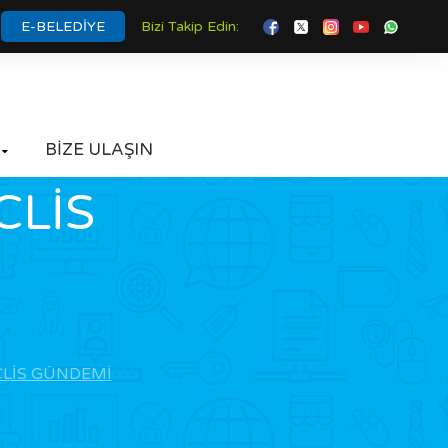
E-BELEDİYE
Bizi Takip Edin:
BİZE ULAŞIN

CLİS
ECLİS GÜNDEMİ