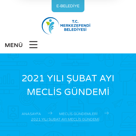
E-BELEDİYE
MENÜ
2021 YILI ŞUBAT AYI
MECLİS GÜNDEMİ
ANASAYFA
MECLIS GÜNDEMLERI
2021 YILI ŞUBAT AYI MECLİS GÜNDEMİ