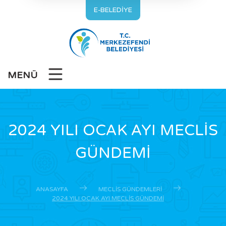
E-BELEDİYE
MENÜ
2024 YILI OCAK AYI MECLİS
GÜNDEMİ
ANASAYFA
MECLIS GÜNDEMLERI
2024 YILI OCAK AYI MECLİS GÜNDEMİ