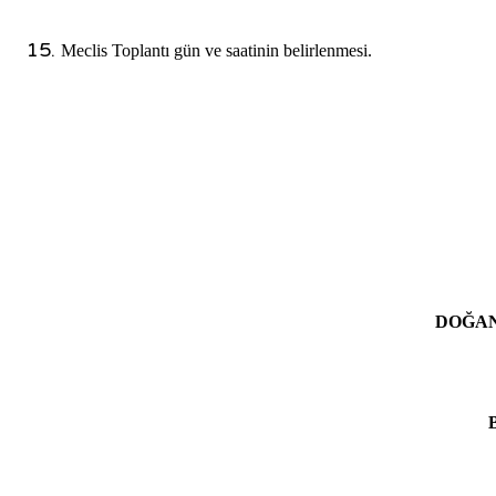
Meclis Toplantı gün ve saatinin belirlenmesi.
Şe
DOĞA