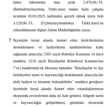
halen ödenmekte olan aylık 2.470,00.-TL
(İkibindörtyüzyetmiş TürkLirası) maktu fazla çalışma
ücretinin 01/01/2025 tarihinden geçerli olmak üzere brüt
3
.
129,00.-TL (Üçbinyüzyirmidokuz TürkLirası)’na
yükseltilmesine
ilişkin Zabıta Müdürlüğünün yazısı.
İlçemizde kırsal alanda ikamet eden üreticilerimizin
desteklenmesi ve faaliyetlerini sürdürmelerine katkı
sağlamak amacıyla; 5393 sayılı Belediye Kanunun 14 üncü
maddesi, 5216 sayılı Büyükşehir Belediyesi Kanunu'nun
7’nci maddesinin ek fıkrasına istinaden "Büyükşehir ve ilçe
belediyeleri tarım ve hayvancılığı desteklemek amacıyla her
türlü faaliyet ve hizmette bulunabilirler." maddesi gereğince
ilçemizde kırsal alanda ikamet eden vatandaşlarımızın
ekonomik seviyelerinin daha iyi hale gelmesi, bölgede tarım
ve hayvancılığın geliştirilmesi, günümüz ekonomik