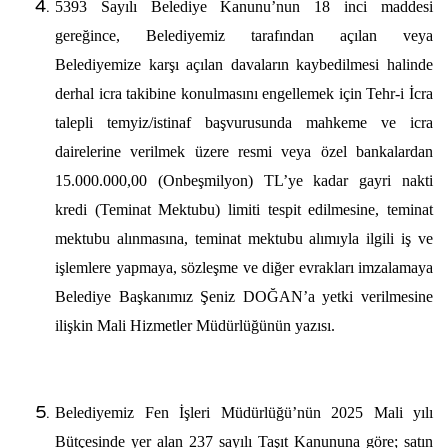
5393 Sayılı Belediye Kanunu’nun 18 inci maddesi
gereğince, Belediyemiz tarafından açılan veya
Belediyemize karşı açılan davaların kaybedilmesi halinde
derhal icra takibine konulmasını engellemek için Tehr-i İcra
talepli temyiz/istinaf başvurusunda mahkeme ve icra
dairelerine verilmek üzere resmi veya özel bankalardan
15.000.000,00 (Onbeşmilyon) TL’ye kadar gayri nakti
kredi (Teminat Mektubu) limiti tespit edilmesine, teminat
mektubu alınmasına, teminat mektubu alımıyla ilgili iş ve
işlemlere yapmaya, sözleşme ve diğer evrakları imzalamaya
Belediye Başkanımız Şeniz DOĞAN’a yetki
verilmesine
ilişkin Mali Hizmetler Müdürlüğünün yazısı.
Belediyemiz Fen İşleri Müdürlüğü’nün 2025 Mali yılı
Bütçesinde yer alan 237 sayılı Taşıt Kanununa göre; satın