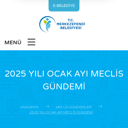
E-BELEDİYE
MENÜ
2025 YILI OCAK AYI MECLİS
GÜNDEMİ
ANASAYFA
MECLIS GÜNDEMLERI
2025 YILI OCAK AYI MECLİS GÜNDEMİ