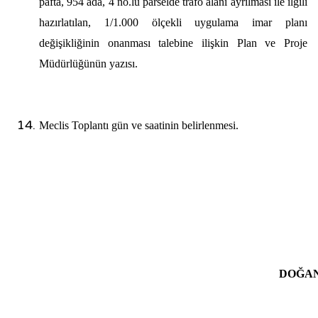
pafta, 954 ada, 4 no.lu parselde trafo alanı ayrılması ile ilgili
hazırlatılan, 1/1.000 ölçekli uygulama imar planı
değişikliğinin onanması
talebine ilişkin Plan ve Proje
Müdürlüğünün yazısı.
Meclis Toplantı gün ve saatinin belirlenmesi.
Şe
DOĞA