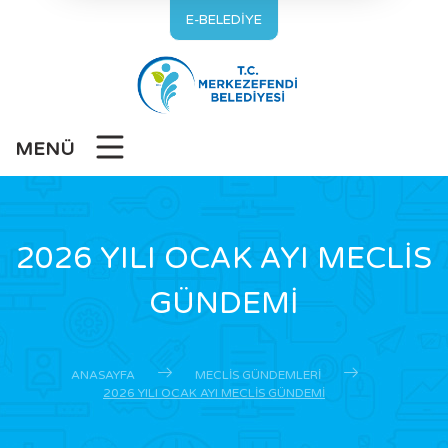
E-BELEDİYE
MENÜ
2026 YILI OCAK AYI MECLİS
GÜNDEMİ
ANASAYFA
MECLIS GÜNDEMLERI
2026 YILI OCAK AYI MECLİS GÜNDEMİ