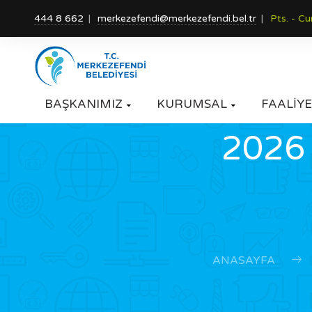
444 8 662
merkezefendi@merkezefendi.bel.tr
Pts. - C
BAŞKANIMIZ
KURUMSAL
FAALİYE


2026 
ANASAYFA