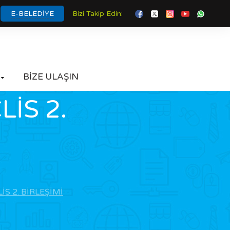
E-BELEDİYE
Bizi Takip Edin:
BİZE ULAŞIN

LİS 2.
İS 2. BİRLEŞİMİ