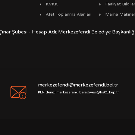
KVKK
Faaliyet Bilgiler
Afet Toplanma Alanları
Mama Makinel
Çınar Şubesi - Hesap Adı: Merkezefendi Belediye Başkanlı
merkezefendi@merkezefendi.bel.tr
KEP:denizlimerkezefendibelediyesi@hs01.kep.tr