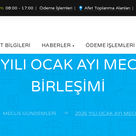
um.
08:00 - 17:00
Ödeme İşlemleri
Afet Toplanma Alanları
T BİLGİLERİ
HABERLER
ÖDEME İŞLEMLERİ

YILI OCAK AYI MEC
BİRLEŞİMİ
MECLIS GÜNDEMLERI
2026 YILI OCAK AYI MECL