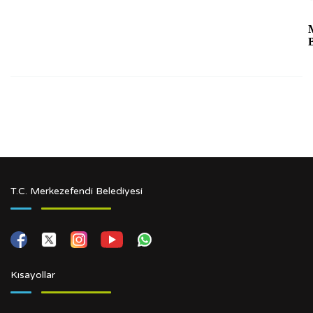
M
T.C. Merkezefendi Belediyesi
Kısayollar